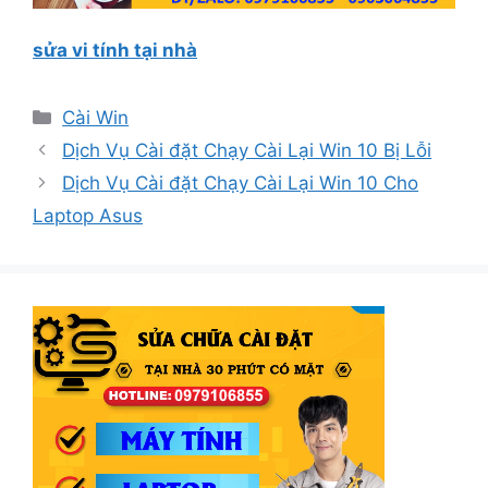
sửa vi tính tại nhà
Danh
Cài Win
mục
Dịch Vụ Cài đặt Chạy Cài Lại Win 10 Bị Lỗi
Dịch Vụ Cài đặt Chạy Cài Lại Win 10 Cho
Laptop Asus