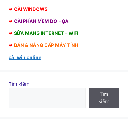
⇒
CÀI WINDOWS
⇒
CÀI PHẦN MỀM ĐỒ HỌA
⇒
SỬA MẠNG INTERNET – WIFI
⇒
BÁN &
NÂNG CẤP MÁY TÍNH
cài win online
Tìm kiếm
Tìm
kiếm