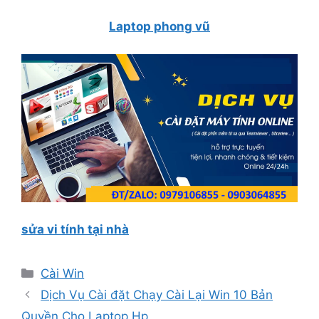
Laptop phong vũ
sửa vi tính tại nhà
Danh
Cài Win
mục
Dịch Vụ Cài đặt Chạy Cài Lại Win 10 Bản
Quyền Cho Laptop Hp