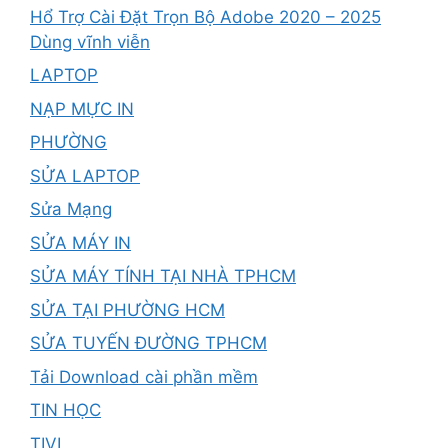
Hổ Trợ Cài Đặt Trọn Bộ Adobe 2020 – 2025
Dùng vĩnh viễn
LAPTOP
NẠP MỰC IN
PHƯỜNG
SỬA LAPTOP
Sửa Mạng
SỬA MÁY IN
SỬA MÁY TÍNH TẠI NHÀ TPHCM
SỬA TẠI PHƯỜNG HCM
SỬA TUYẾN ĐƯỜNG TPHCM
Tải Download cài phần mềm
TIN HỌC
TIVI