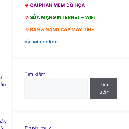
⇒
CÀI PHẦN MỀM ĐỒ HỌA
⇒
SỬA MẠNG INTERNET – WIFI
⇒
BÁN &
NÂNG CẤP MÁY TÍNH
cài win online
Tìm kiếm
u
màn
Tìm
kiếm
này
Danh mục
uả