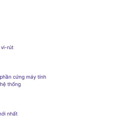
vi-rút
o phần cứng máy tính
 hệ thống
mới nhất