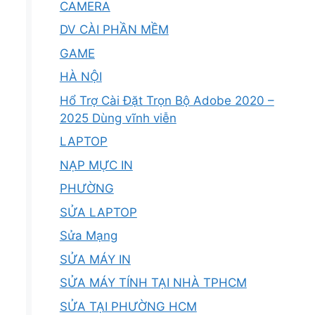
CAMERA
DV CÀI PHẦN MỀM
GAME
HÀ NỘI
Hổ Trợ Cài Đặt Trọn Bộ Adobe 2020 –
2025 Dùng vĩnh viễn
LAPTOP
NẠP MỰC IN
PHƯỜNG
SỬA LAPTOP
Sửa Mạng
SỬA MÁY IN
SỬA MÁY TÍNH TẠI NHÀ TPHCM
SỬA TẠI PHƯỜNG HCM