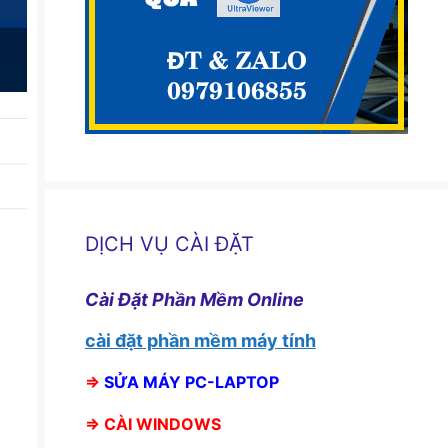
DỊCH VỤ CÀI ĐẶT
Cài Đặt Phần Mềm Online
cài đặt phần mềm máy tính
⇒
SỬA MÁY PC-LAPTOP
⇒
CÀI WINDOWS