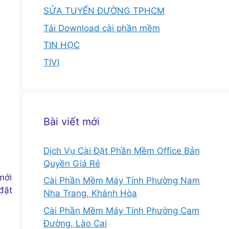
SỬA TUYẾN ĐƯỜNG TPHCM
Tải Download cài phần mềm
TIN HỌC
TIVI
Bài viết mới
Dịch Vụ Cài Đặt Phần Mềm Office Bản
Quyền Giá Rẻ
mới
Cài Phần Mềm Máy Tính Phường Nam
đặt
Nha Trang, Khánh Hòa
Cài Phần Mềm Máy Tính Phường Cam
Đường, Lào Cai