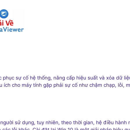
ắc phục sự cố hệ thống, nâng cấp hiệu suất và xóa dữ liệ
ữu ích cho máy tính gặp phải sự cố như chậm chạp, lỗi, 
gười sử dụng, tuy nhiên, theo thời gian, hệ điều hành 
ác lỗi khác. Cài đặt lại Win 10 là một giải pháp hiệu q