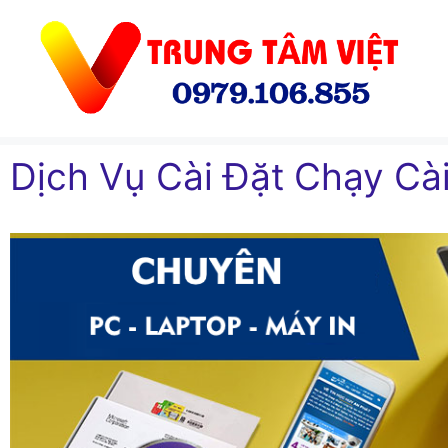
Chuyển
đến
nội
dung
Dịch Vụ Cài Đặt Chạy Cài