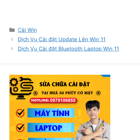
Danh
Cài Win
mục
Dịch Vụ Cài đặt Update Lên Win 11
Dịch Vụ Cài đặt Bluetooth Laptop Win 11