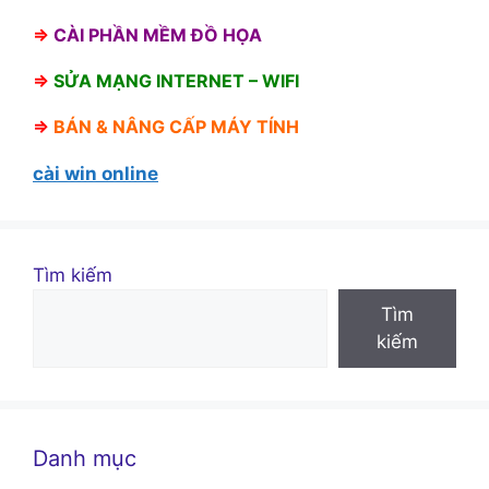
⇒
CÀI PHẦN MỀM ĐỒ HỌA
⇒
SỬA MẠNG INTERNET – WIFI
⇒
BÁN &
NÂNG CẤP MÁY TÍNH
cài win online
Tìm kiếm
Tìm
kiếm
Danh mục