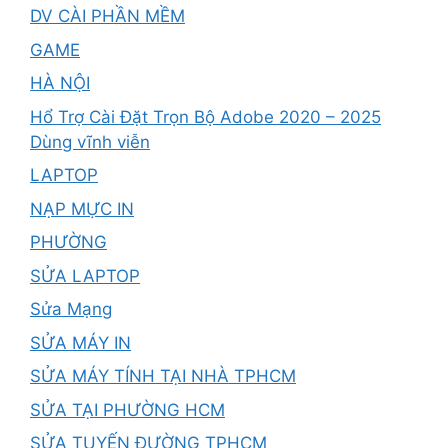
DV CÀI PHẦN MỀM
GAME
HÀ NỘI
Hổ Trợ Cài Đặt Trọn Bộ Adobe 2020 – 2025
Dùng vĩnh viễn
LAPTOP
NẠP MỰC IN
PHƯỜNG
SỬA LAPTOP
Sửa Mạng
SỬA MÁY IN
SỬA MÁY TÍNH TẠI NHÀ TPHCM
SỬA TẠI PHƯỜNG HCM
SỬA TUYẾN ĐƯỜNG TPHCM