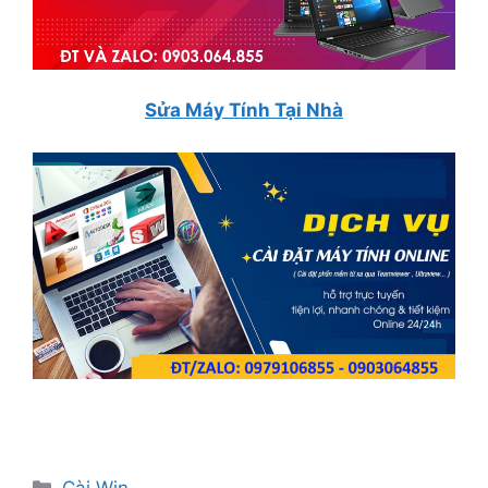
Sửa Máy Tính Tại Nhà
Danh
Cài Win