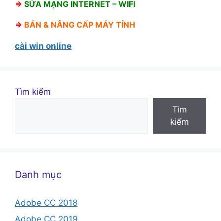
⇒
SỬA MẠNG INTERNET – WIFI
⇒
BÁN &
NÂNG CẤP MÁY TÍNH
cài win online
Tìm kiếm
Tìm
kiếm
Danh mục
Adobe CC 2018
Adobe CC 2019