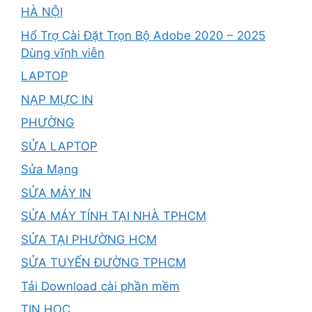
HÀ NỘI
Hổ Trợ Cài Đặt Trọn Bộ Adobe 2020 – 2025
Dùng vĩnh viễn
LAPTOP
NẠP MỰC IN
PHƯỜNG
SỬA LAPTOP
Sửa Mạng
SỬA MÁY IN
SỬA MÁY TÍNH TẠI NHÀ TPHCM
SỬA TẠI PHƯỜNG HCM
SỬA TUYẾN ĐƯỜNG TPHCM
Tải Download cài phần mềm
TIN HỌC