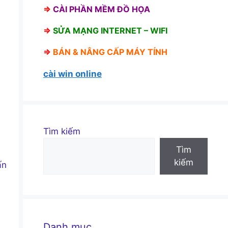
⇒
CÀI PHẦN MỀM ĐỒ HỌA
⇒
SỬA MẠNG INTERNET – WIFI
⇒
BÁN &
NÂNG CẤP MÁY TÍNH
cài win online
Tìm kiếm
Tìm
kiếm
ấn
Danh mục