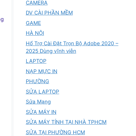
CAMERA
DV CÀI PHẦN MỀM
ng
GAME
HÀ NỘI
Hổ Trợ Cài Đặt Trọn Bộ Adobe 2020 –
2025 Dùng vĩnh viễn
LAPTOP
NẠP MỰC IN
PHƯỜNG
SỬA LAPTOP
Sửa Mạng
SỬA MÁY IN
SỬA MÁY TÍNH TẠI NHÀ TPHCM
SỬA TẠI PHƯỜNG HCM