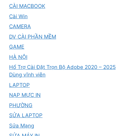
CÀI MACBOOK
Cài Win
CAMERA
DV CÀI PHẦN MỀM
GAME
HÀ NỘI
Hổ Trợ Cài Đặt Trọn Bộ Adobe 2020 – 2025
Dùng vĩnh viễn
LAPTOP
NẠP MỰC IN
PHƯỜNG
SỬA LAPTOP
Sửa Mạng
SỬA MÁY IN