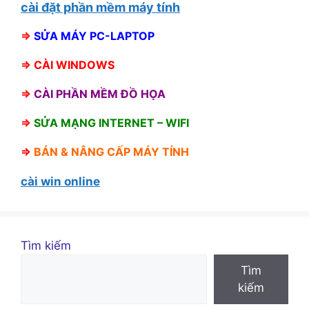
cài đặt phần mềm máy tính
⇒
SỬA MÁY PC-LAPTOP
⇒
CÀI WINDOWS
⇒
CÀI PHẦN MỀM ĐỒ HỌA
⇒
SỬA MẠNG INTERNET – WIFI
⇒
BÁN &
NÂNG CẤP MÁY TÍNH
cài win online
Tìm kiếm
Tìm
kiếm