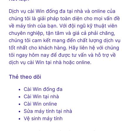
Dịch vụ cài Win đống đa tại nhà và online của
chúng tôi là giải pháp toàn diện cho mọi vấn đề
về máy tính của bạn. Với đội ngũ kỹ thuật viên
chuyên nghiệp, tận tâm và giá cả phải chăng,
chúng tôi cam kết mang đến chất lượng dịch vụ
tốt nhất cho khách hàng. Hãy liên hệ với chúng
tôi ngay hôm nay để được tư vấn và hỗ trợ về
dịch vụ cài Win tại nhà hoặc online.
Thẻ theo dõi
Cài Win đống đa
Cài Win tại nhà
Cài Win online
Sửa máy tính tại nhà
Vệ sinh máy tính