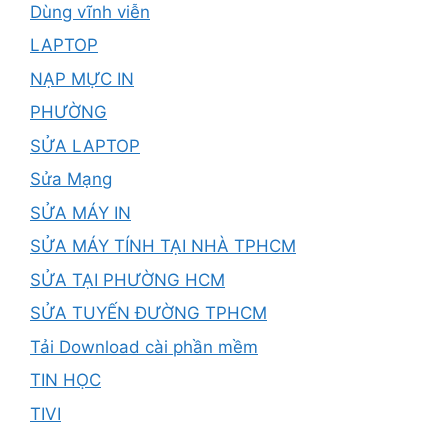
Dùng vĩnh viễn
LAPTOP
NẠP MỰC IN
PHƯỜNG
SỬA LAPTOP
Sửa Mạng
SỬA MÁY IN
SỬA MÁY TÍNH TẠI NHÀ TPHCM
SỬA TẠI PHƯỜNG HCM
SỬA TUYẾN ĐƯỜNG TPHCM
Tải Download cài phần mềm
TIN HỌC
TIVI