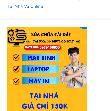
Tại Nhà Và Online