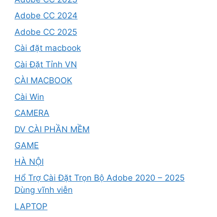
Adobe CC 2024
Adobe CC 2025
Cài đặt macbook
Cài Đặt Tỉnh VN
CÀI MACBOOK
Cài Win
CAMERA
DV CÀI PHẦN MỀM
GAME
HÀ NỘI
Hổ Trợ Cài Đặt Trọn Bộ Adobe 2020 – 2025
Dùng vĩnh viễn
LAPTOP