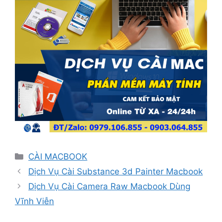
Danh
CÀI MACBOOK
mục
Dịch Vụ Cài Substance 3d Painter Macbook
Dịch Vụ Cài Camera Raw Macbook Dùng
Vĩnh Viễn