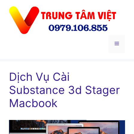
Chuyển
đến
nội
dung
Menu
Dịch Vụ Cài
Substance 3d Stager
Macbook