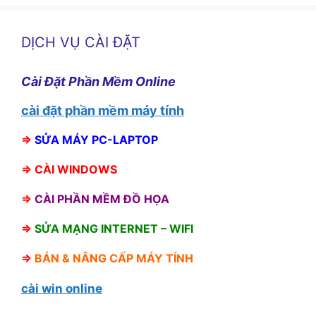
DỊCH VỤ CÀI ĐẶT
Cài Đặt Phần Mềm Online
cài đặt phần mềm máy tính
⇒
SỬA MÁY PC-LAPTOP
⇒
CÀI WINDOWS
⇒
CÀI PHẦN MỀM ĐỒ HỌA
⇒
SỬA MẠNG INTERNET – WIFI
⇒
BÁN &
NÂNG CẤP MÁY TÍNH
cài win online