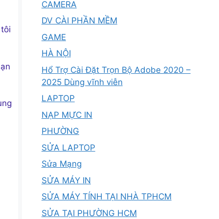
CAMERA
DV CÀI PHẦN MỀM
tôi
GAME
HÀ NỘI
bạn
Hổ Trợ Cài Đặt Trọn Bộ Adobe 2020 –
2025 Dùng vĩnh viễn
LAPTOP
ùng
NẠP MỰC IN
PHƯỜNG
SỬA LAPTOP
Sửa Mạng
SỬA MÁY IN
SỬA MÁY TÍNH TẠI NHÀ TPHCM
SỬA TẠI PHƯỜNG HCM