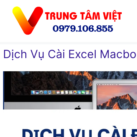
Chuyển
đến
nội
dung
Dịch Vụ Cài Excel Macb