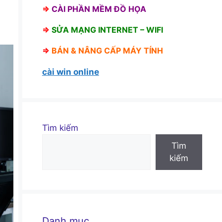
⇒
CÀI PHẦN MỀM ĐỒ HỌA
⇒
SỬA MẠNG INTERNET – WIFI
⇒
BÁN &
NÂNG CẤP MÁY TÍNH
cài win online
Tìm kiếm
Tìm
kiếm
Danh mục