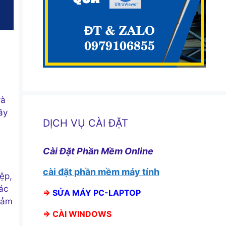
và
ầy
DỊCH VỤ CÀI ĐẶT
Cài Đặt Phần Mềm Online
cài đặt phần mềm máy tính
ệp,
ác
⇒
SỬA MÁY PC-LAPTOP
 đảm
⇒
CÀI WINDOWS