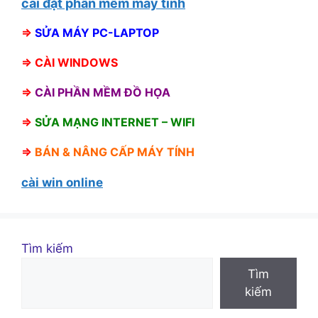
cài đặt phần mềm máy tính
⇒
SỬA MÁY PC-LAPTOP
⇒
CÀI WINDOWS
⇒
CÀI PHẦN MỀM ĐỒ HỌA
⇒
SỬA MẠNG INTERNET – WIFI
⇒
BÁN &
NÂNG CẤP MÁY TÍNH
cài win online
Tìm kiếm
Tìm
kiếm