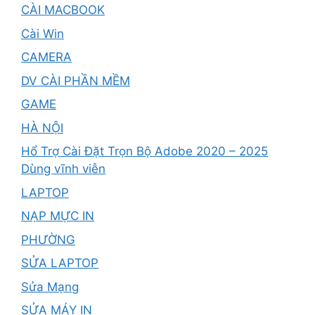
CÀI MACBOOK
Cài Win
CAMERA
DV CÀI PHẦN MỀM
GAME
HÀ NỘI
Hổ Trợ Cài Đặt Trọn Bộ Adobe 2020 – 2025
Dùng vĩnh viễn
LAPTOP
NẠP MỰC IN
PHƯỜNG
SỬA LAPTOP
Sửa Mạng
SỬA MÁY IN