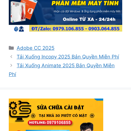
Danh
Adobe CC 2025
mục
Tải Xuống Incopy 2025 Bản Quyền Miễn Phí
Tải Xuống Animate 2025 Bản Quyền Miễn
Phí