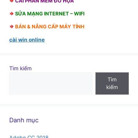
⇒
CÀI PHẦN MỀM ĐỒ HỌA
⇒
SỬA MẠNG INTERNET – WIFI
⇒
BÁN &
NÂNG CẤP MÁY TÍNH
cài win online
Tìm kiếm
Tìm
kiếm
Danh mục
Adobe CC 2018