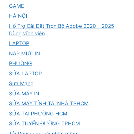
GAME
HÀ NỘI
Hổ Trợ Cài Đặt Trọn Bộ Adobe 2020 – 2025
Dùng vĩnh viễn
LAPTOP
NẠP MỰC IN
PHƯỜNG
SỬA LAPTOP
Sửa Mạng
SỬA MÁY IN
SỬA MÁY TÍNH TẠI NHÀ TPHCM
SỬA TẠI PHƯỜNG HCM
SỬA TUYẾN ĐƯỜNG TPHCM
Tải Download cài phần mềm