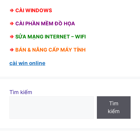
⇒
CÀI WINDOWS
⇒
CÀI PHẦN MỀM ĐỒ HỌA
⇒
SỬA MẠNG INTERNET – WIFI
⇒
BÁN &
NÂNG CẤP MÁY TÍNH
cài win online
Tìm kiếm
Tìm
kiếm