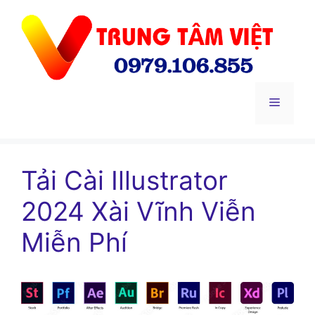
Chuyển
đến
nội
dung
Menu
Tải Cài Illustrator
2024 Xài Vĩnh Viễn
Miễn Phí