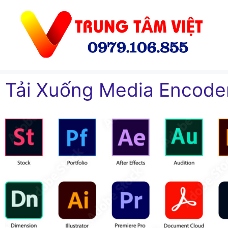
Chuyển
đến
nội
dung
Tải Xuống Media Encode