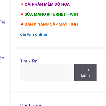
⇒
CÀI PHẦN MỀM ĐỒ HỌA
⇒
SỬA MẠNG INTERNET – WIFI
ơng
⇒
BÁN &
NÂNG CẤP MÁY TÍNH
cài win online
vào
Tìm kiếm
Tìm
kiếm
Danh mục