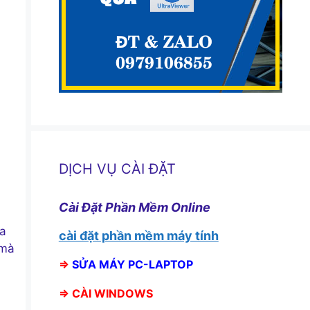
DỊCH VỤ CÀI ĐẶT
Cài Đặt Phần Mềm Online
ủa
cài đặt phần mềm máy tính
 mà
⇒
SỬA MÁY PC-LAPTOP
⇒
CÀI WINDOWS