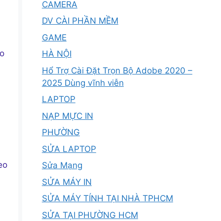
CAMERA
DV CÀI PHẦN MỀM
GAME
ao
HÀ NỘI
Hổ Trợ Cài Đặt Trọn Bộ Adobe 2020 –
2025 Dùng vĩnh viễn
LAPTOP
NẠP MỰC IN
PHƯỜNG
SỬA LAPTOP
eo
Sửa Mạng
SỬA MÁY IN
SỬA MÁY TÍNH TẠI NHÀ TPHCM
SỬA TẠI PHƯỜNG HCM