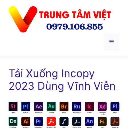
Chuyển
đến
nội
dung
Menu
Tải Xuống Incopy
2023 Dùng Vĩnh Viễn