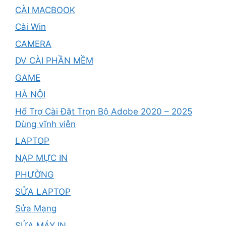
CÀI MACBOOK
Cài Win
CAMERA
DV CÀI PHẦN MỀM
GAME
HÀ NỘI
Hổ Trợ Cài Đặt Trọn Bộ Adobe 2020 – 2025
Dùng vĩnh viễn
LAPTOP
NẠP MỰC IN
PHƯỜNG
SỬA LAPTOP
Sửa Mạng
SỬA MÁY IN