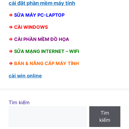
cài đặt phần mềm máy tính
⇒
SỬA MÁY PC-LAPTOP
⇒
CÀI WINDOWS
⇒
CÀI PHẦN MỀM ĐỒ HỌA
⇒
SỬA MẠNG INTERNET – WIFI
⇒
BÁN &
NÂNG CẤP MÁY TÍNH
cài win online
Tìm kiếm
Tìm
kiếm