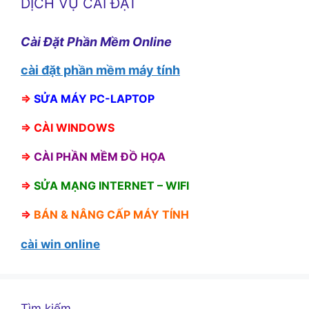
DỊCH VỤ CÀI ĐẶT
Cài Đặt Phần Mềm Online
cài đặt phần mềm máy tính
⇒
SỬA MÁY PC-LAPTOP
⇒
CÀI WINDOWS
⇒
CÀI PHẦN MỀM ĐỒ HỌA
⇒
SỬA MẠNG INTERNET – WIFI
⇒
BÁN &
NÂNG CẤP MÁY TÍNH
cài win online
Tìm kiếm