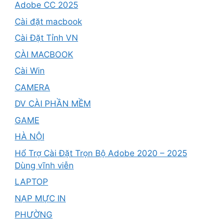
Adobe CC 2025
Cài đặt macbook
Cài Đặt Tỉnh VN
CÀI MACBOOK
Cài Win
CAMERA
DV CÀI PHẦN MỀM
GAME
HÀ NỘI
Hổ Trợ Cài Đặt Trọn Bộ Adobe 2020 – 2025
Dùng vĩnh viễn
LAPTOP
NẠP MỰC IN
PHƯỜNG