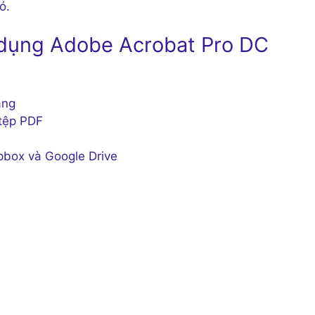
ó.
ử dụng Adobe Acrobat Pro DC
àng
 tệp PDF
pbox và Google Drive
)