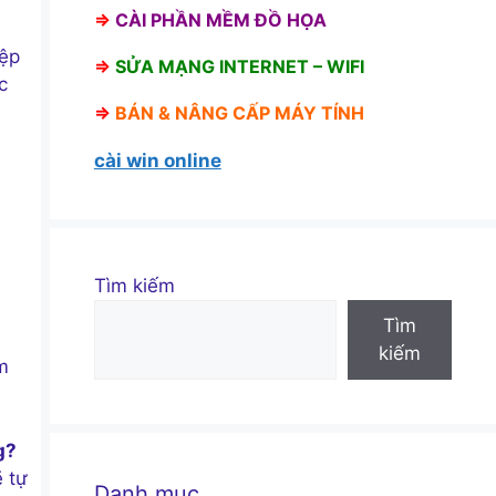
⇒
CÀI PHẦN MỀM ĐỒ HỌA
tệp
⇒
SỬA MẠNG INTERNET – WIFI
c
⇒
BÁN &
NÂNG CẤP MÁY TÍNH
cài win online
Tìm kiếm
Tìm
kiếm
m
g?
 tự
Danh mục