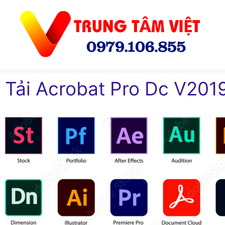
Chuyển
đến
nội
dung
Tải Acrobat Pro Dc V201