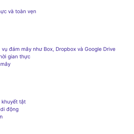
hực và toàn vẹn
ch vụ đám mây như Box, Dropbox và Google Drive
hời gian thực
 mây
 khuyết tật
 di động
ạn