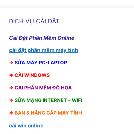
DỊCH VỤ CÀI ĐẶT
Cài Đặt Phần Mềm Online
cài đặt phần mềm máy tính
⇒
SỬA MÁY PC-LAPTOP
⇒
CÀI WINDOWS
⇒
CÀI PHẦN MỀM ĐỒ HỌA
⇒
SỬA MẠNG INTERNET – WIFI
⇒
BÁN &
NÂNG CẤP MÁY TÍNH
cài win online