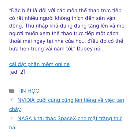
“Đặc biệt là đối với các môn thể thao trực tiếp,
có rất nhiều người không thích đến sân vận
động. Thu nhập khả dụng đang tăng lên và mọi
người muốn xem thể thao trực tiếp một cách
thoải mái ngay tại nhà của họ… điều đó có thể
hứa hẹn trong vài năm tới,” Dubey nói.
cài đặt phần mềm online
[ad_2]
Danh
TIN HỌC
mục
NVIDIA cuối cùng cũng lên tiếng về việc tan
chảy
NASA khai thác SpaceX cho mặt trăng thứ
hai