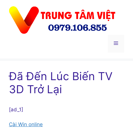
Chuyển
đến
nội
dung
Menu
Đã Đến Lúc Biến TV
3D Trở Lại
[ad_1]
Cài Win online