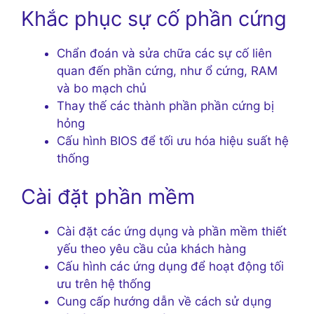
Khắc phục sự cố phần cứng
Chẩn đoán và sửa chữa các sự cố liên
quan đến phần cứng, như ổ cứng, RAM
và bo mạch chủ
Thay thế các thành phần phần cứng bị
hỏng
Cấu hình BIOS để tối ưu hóa hiệu suất hệ
thống
Cài đặt phần mềm
Cài đặt các ứng dụng và phần mềm thiết
yếu theo yêu cầu của khách hàng
Cấu hình các ứng dụng để hoạt động tối
ưu trên hệ thống
Cung cấp hướng dẫn về cách sử dụng