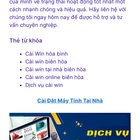
của mình về trạng thái hoạt động tốt nhất một
cách nhanh chóng và hiệu quả. Hãy liên hệ với
chúng tôi ngay hôm nay để được hỗ trợ và tư
vấn chuyên nghiệp.
Thẻ từ khóa
Cài Win hòa bình
Cài win biên hòa
Cài win tại nhà biên hòa
Cài win online biên hòa
Dịch vụ cài win
Cài Đặt Máy Tính Tại Nhà