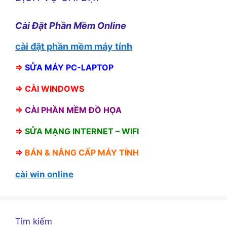
Cài Đặt Phần Mềm Online
cài đặt phần mềm máy tính
⇒
SỬA MÁY PC-LAPTOP
⇒
CÀI WINDOWS
⇒
CÀI PHẦN MỀM ĐỒ HỌA
⇒
SỬA MẠNG INTERNET – WIFI
⇒
BÁN &
NÂNG CẤP MÁY TÍNH
cài win online
Tìm kiếm