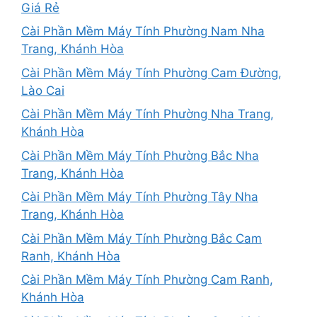
Giá Rẻ
Cài Phần Mềm Máy Tính Phường Nam Nha
Trang, Khánh Hòa
Cài Phần Mềm Máy Tính Phường Cam Đường,
Lào Cai
Cài Phần Mềm Máy Tính Phường Nha Trang,
Khánh Hòa
Cài Phần Mềm Máy Tính Phường Bắc Nha
Trang, Khánh Hòa
Cài Phần Mềm Máy Tính Phường Tây Nha
Trang, Khánh Hòa
Cài Phần Mềm Máy Tính Phường Bắc Cam
Ranh, Khánh Hòa
Cài Phần Mềm Máy Tính Phường Cam Ranh,
Khánh Hòa