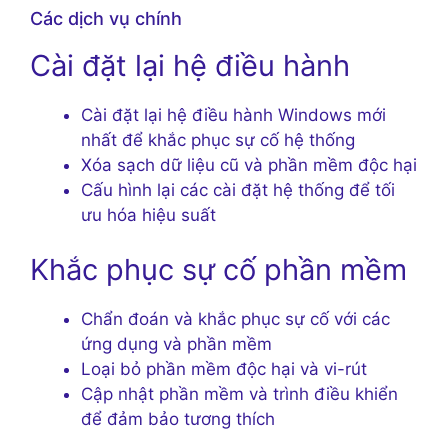
Các dịch vụ chính
Cài đặt lại hệ điều hành
Cài đặt lại hệ điều hành Windows mới
nhất để khắc phục sự cố hệ thống
Xóa sạch dữ liệu cũ và phần mềm độc hại
Cấu hình lại các cài đặt hệ thống để tối
ưu hóa hiệu suất
Khắc phục sự cố phần mềm
Chẩn đoán và khắc phục sự cố với các
ứng dụng và phần mềm
Loại bỏ phần mềm độc hại và vi-rút
Cập nhật phần mềm và trình điều khiển
để đảm bảo tương thích