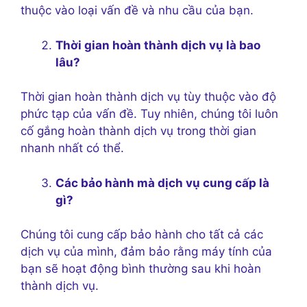
thuộc vào loại vấn đề và nhu cầu của bạn.
Thời gian hoàn thành dịch vụ là bao
lâu?
Thời gian hoàn thành dịch vụ tùy thuộc vào độ
phức tạp của vấn đề. Tuy nhiên, chúng tôi luôn
cố gắng hoàn thành dịch vụ trong thời gian
nhanh nhất có thể.
Các bảo hành mà dịch vụ cung cấp là
gì?
Chúng tôi cung cấp bảo hành cho tất cả các
dịch vụ của mình, đảm bảo rằng máy tính của
bạn sẽ hoạt động bình thường sau khi hoàn
thành dịch vụ.