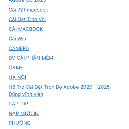
Adobe CC 2025
Cài đặt macbook
Cài Đặt Tỉnh VN
CÀI MACBOOK
Cài Win
CAMERA
DV CÀI PHẦN MỀM
GAME
HÀ NỘI
Hổ Trợ Cài Đặt Trọn Bộ Adobe 2020 – 2025
Dùng vĩnh viễn
LAPTOP
NẠP MỰC IN
PHƯỜNG