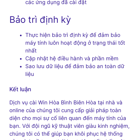
các ứng dụng đã cài đặt
Bảo trì định kỳ
Thực hiện bảo trì định kỳ để đảm bảo
máy tính luôn hoạt động ở trạng thái tốt
nhất
Cập nhật hệ điều hành và phần mềm
Sao lưu dữ liệu để đảm bảo an toàn dữ
liệu
Kết luận
Dịch vụ cài Win Hòa Bình Biên Hòa tại nhà và
online của chúng tôi cung cấp giải pháp toàn
diện cho mọi sự cố liên quan đến máy tính của
bạn. Với đội ngũ kỹ thuật viên giàu kinh nghiệm,
chúng tôi có thể giúp bạn khôi phục hệ thống